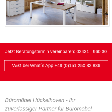
Jetzt Beratungstermin vereinbaren:
02431 - 960 30
V&G bei What´s App +49 (0)151 250 82 836
Büromöbel Hückelhoven - Ihr
zuverlässiger Partner für Büromöbel